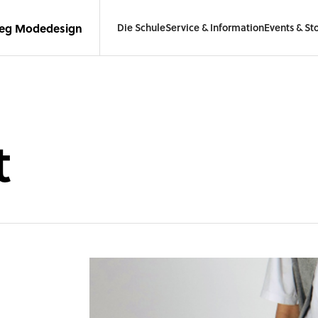
leg Modedesign
Die Schule
Service & Information
Events & Sto
t