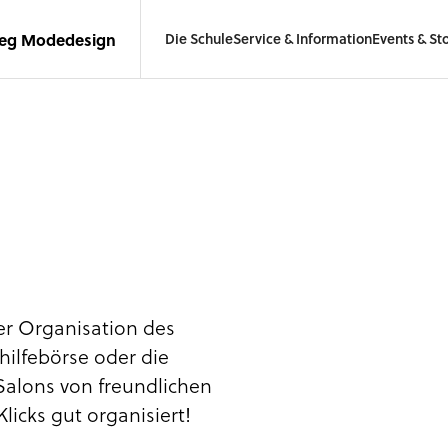
leg Modedesign
Die Schule
Service & Information
Events & Sto
er Organisation des
hilfebörse oder die
Salons von freundlichen
licks gut organisiert!