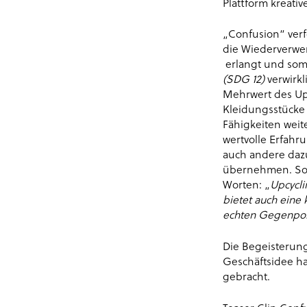
Plattform kreat
„Confusion“ ver
die Wiederverwer
erlangt und som
(SDG 12)
verwirk
Mehrwert des Up
Kleidungsstücke 
Fähigkeiten wei
wertvolle Erfahr
auch andere daz
übernehmen. So u
Worten: „
Upcycli
bietet auch eine 
echten Gegenpol 
Die Begeisterung
Geschäftsidee ha
gebracht.