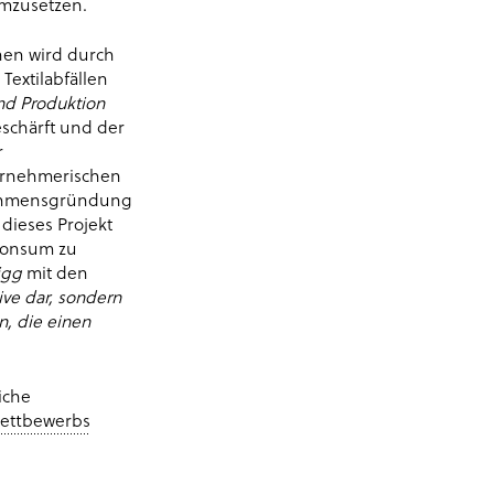
umzusetzen.
nen wird durch
extilabfällen
nd Produktion
schärft und der
r
ternehmerischen
rnehmensgründung
 dieses Projekt
Konsum zu
igg
mit den
ive dar, sondern
n, die einen
iche
Wettbewerbs