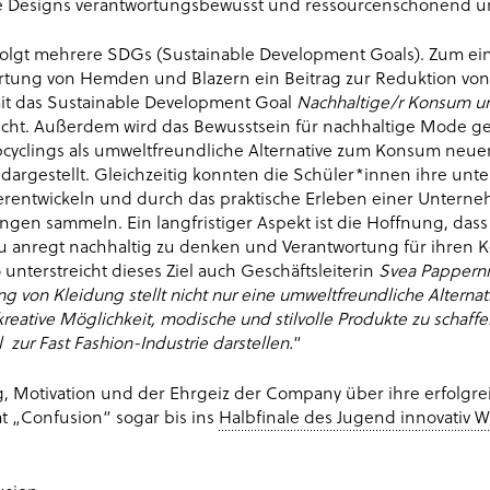
ive Designs verantwortungsbewusst und ressourcenschonend 
folgt mehrere SDGs (Sustainable Development Goals). Zum ei
tung von Hemden und Blazern ein Beitrag zur Reduktion von T
it das Sustainable Development Goal
Nachhaltige/r Konsum u
licht. Außerdem wird das Bewusstsein für nachhaltige Mode ge
cyclings als umweltfreundliche Alternative zum Konsum neue
dargestellt. Gleichzeitig konnten die Schüler*innen ihre un
terentwickeln und durch das praktische Erleben einer Unte
ungen sammeln. Ein langfristiger Aspekt ist die Hoffnung, dass
u anregt nachhaltig zu denken und Verantwortung für ihren 
nterstreicht dieses Ziel auch Geschäftsleiterin
Svea Pappern
ng von Kleidung stellt nicht nur eine umweltfreundliche Alternat
kreative Möglichkeit, modische und stilvolle Produkte zu schaffe
zur Fast Fashion-Industrie darstellen.
“
, Motivation und der Ehrgeiz der Company über ihre erfolgre
t „Confusion“ sogar bis ins
Halbfinale des Jugend innovativ 