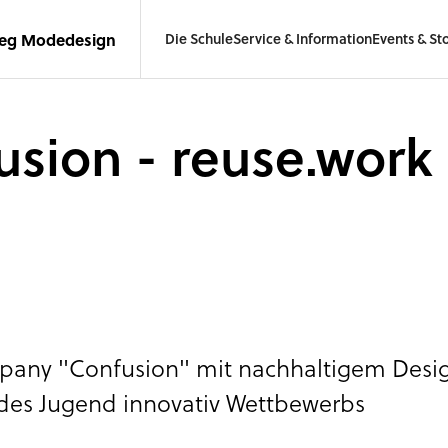
leg Modedesign
Die Schule
Service & Information
Events & Sto
usion - reuse.work
pany "Confusion" mit nachhaltigem Desi
 des Jugend innovativ Wettbewerbs