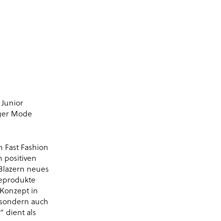
 Junior
iger Mode
 Fast Fashion
n positiven
 Blazern neues
deprodukte
-Konzept in
 sondern auch
 dient als