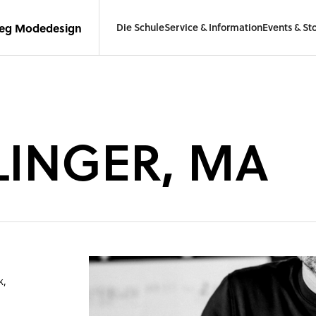
leg Modedesign
Die Schule
Service & Information
Events & Sto
LINGER, MA
k,