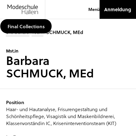
Anmeldung
Menü
Final Collections
Die Schule
–
Team
–
SCHMUCK, MEd
Mst.in
Barbara
SCHMUCK, MEd
Position
Haar- und Hautanalyse, Frisurengestaltung und
Schönheitspflege, Visagistik und Maskenbildnerei,
Klassenvorständin IC, Kriseninterventionsteam (KIT)